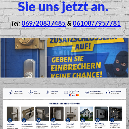
Sie uns jetzt an.
Tel:
069/20837485
&
06108/7957781