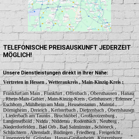
TELEFONISCHE PREISAUSKUNFT JEDERZEIT
MÖGLICH!
Unsere Dienstleistungen direkt in Ihrer Nähe:
Vertreten in Hessen , Wetteraukreis , Main-Kinzig-Kreis :
Frankfurt am Main , Frankfurt , Offenbach , Obersthausen , Hanau
, Rhein-Main-Gebiet , Main-Kinzig-Kreis , Gelnhausen , Erlensee ,
Eschborn , Mühlheim am Main , Heusenstamm ,
Maintal ,
Dörnigheim , Dreieich , Kerlsterbach , Dietzenbach , Obertshausen
, Liederbach am Taunus , Bruchköbel , Großkrotzenburg ,
Langenselbold , Nidda , Nidderau ,
Rodenbach , Neuberg ,
Niederdorfelden , Bad Orb , Bad Salmünster , Schöneck ,
Schlüchtern , Altenstadt , Büdingen , Friedberg , Freigericht ,
Linsengericht , Gründau , Hanau-Großauheim , Krotzenburg ,