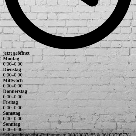
jetzt geöffnet
Montag
0
:
00
–
0
:
00
Dienstag
0
:
00
–
0
:
00
Mittwoch
0
:
00
–
0
:
00
Donnerstag
0
:
00
–
0
:
00
Freitag
0
:
00
–
0
:
00
Samstag
0
:
00
–
0
:
00
Sonntag
0
:
00
–
0
:
00
Schlüsselnotdienst -Rufnummern 069/20837485 & 06108/7957781