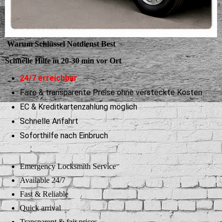
Warum Schlüssel Notdienst Best
Schnelle Hilfe in 20-30 min vor Ort
24/7 erreichbar
Faire & transparente Preise ohne versteckte Kosten
EC & Kreditkartenzahlung möglich
Schnelle Anfahrt
Soforthilfe nach Einbruch
Emergency Locksmith Service
Available 24/7
Fast & Reliable
Quick arrival
Transparent & fair prices